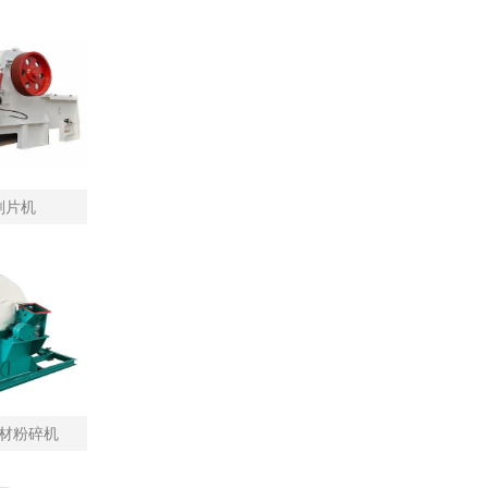
削片机
材粉碎机